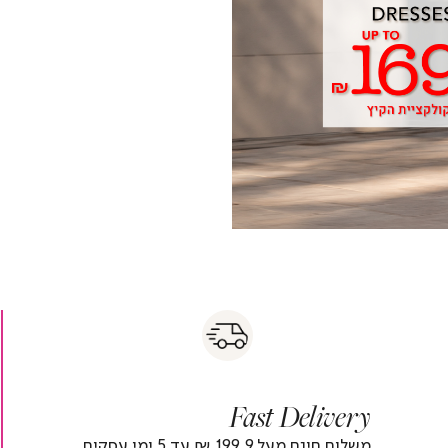
s
|
|
Fas
s
fast
Deliver
fas
|
delivery
deliver
r
|
Fast Delivery
r
footer
foote
)
banner
banne
משלוח חינם מעל 199.9 ₪ עד 5 ימי עסקים