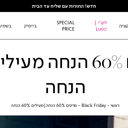
חדש! החזרות עם שליח עד הבית
לוצ'י |
SPECIAL
ציה
בייסיק
בשמים
PRICE
Lucci
הנחה
ראשי
Black
סריגים
ראשי
Black Friday
סריגים 60% הנחה|מעילים 60% הנחה
60%
Friday
הנחה|מ
|
60%
באנר
הנחה