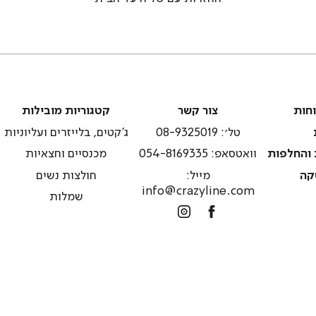
צור
קטגוריות
וחות
צור קשר
קטגוריות מובילות
קשר
מובילות
טל׳: 08-9325019
ג'קטים, בלייזרים ועליוניות
 והחלפות
וואטסאפ: 054-8169335
מכנסיים וחצאיות
קה
מייל:
חולצות נשים
info@crazyline.com
שמלות
Instagram
Facebook