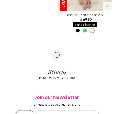
מכנסי דריל 7/8 עם ניטים
מחיר
69.90 ₪
מוצר
Last Chance
צבע
WHITE
BLACK
GREEN
WHITE
|
Return
returns
return
|
footer
foote
Returns
banner
banne
(4)
(4
החזרות עם שליח עד הבית
Join our Newsletter
לקבלת עדכונים ומבצעים מפנקים