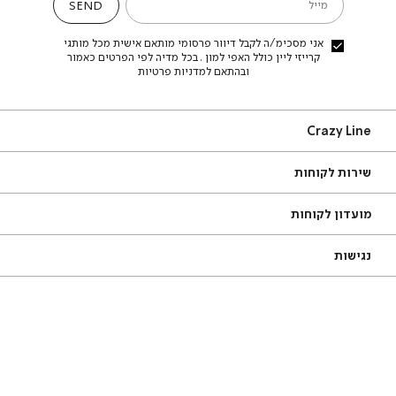
SEND
מייל
אני מסכימ/ה לקבל דיוור פרסומי מותאם אישית מכל מותגי
קרייזי ליין כולל האפי למון . בכל מדיה לפי הפרטים כאמור
ובהתאם למדניות פרטיות
Craz
Crazy Line
Lin
ירות
אודות
שירות לקוחות
קוחות
סניפים
שאלות ותשובות
תקנון
מועדון לקוחות
מדריך מידות
צור קשר
משלוחים
תקנון מועדון
נגישות
החזרות עם שליח עד הבית
מדיניות פרטיות
מדיניות החזרות והחלפות
ביטול עסקה
ור
צור קשר
שר