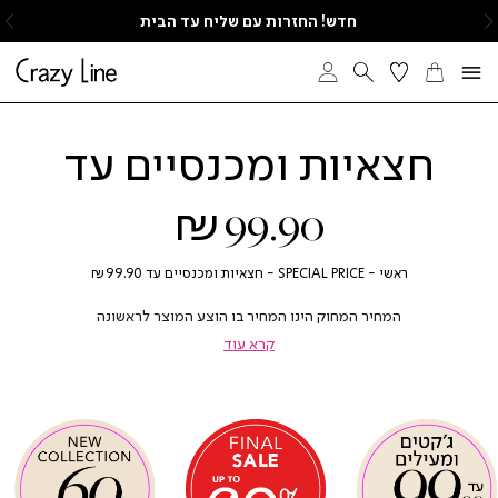
ימינה
ש
חדש! החזרות עם שליח עד הבית
חצאיות ומכנסיים עד
₪99.90
חזור
ראשי
SPECIAL
חצאיות
ראשי
SPECIAL PRICE
חצאיות ומכנסיים עד ₪99.90
PRICE
ומכנסיים
עד
המחיר המחוק הינו המחיר בו הוצע המוצר לראשונה
₪99.90
קרא עוד
|
|
|
|
אנר
אנר
באנר
באנר
באנר
באנר
יגולים
יגולים
עיגולים
עיגולים
עיגולים
עיגולים
פיישל
פיישל
ספיישל
ספיישל
ספיישל
ספיישל