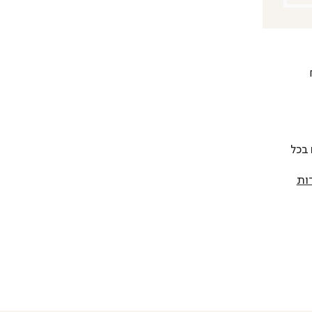
 להחליף כל פריט בתוך 14 יום בכל
ות