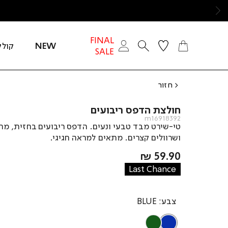
ימינה
FINAL
NEW
קולק
SALE
חזור
חולצת הדפס ריבועים
m16918392
טי-שירט מבד טבעי ונעים. הדפס ריבועים בחזית, מח
ושרוולים קצרים. מתאים למראה חגיגי.
מחיר
59.90 ₪
מוצר
Last Chance
צבע
BLUE
OLIVE
BLUE