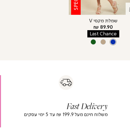
שמלת מקסי V
מחיר
89.90 ₪
מוצר
Last Chance
צבע
BLUE
OLIVE
CAMEL
BLUE
s
|
|
Fas
s
fast
Deliver
fas
|
delivery
deliver
r
|
Fast Delivery
r
footer
foote
)
banner
banne
משלוח חינם מעל 199.9 ₪ עד 5 ימי עסקים
(4)
(4