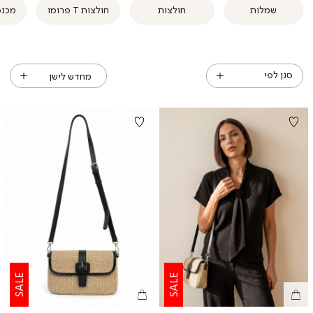
שמלות
חולצות
חולצות T פרומו
מכנס
סנן לפי
SALE
SALE