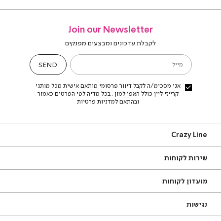
Join our Newsletter
לקבלת עדכונים ומבצעים מפנקים
SEND
מייל
אני מסכימ/ה לקבל דיוור פרסומי מותאם אישית מכל מותגי
קרייזי ליין כולל האפי למון . בכל מדיה לפי הפרטים כאמור
ובהתאם למדניות פרטיות
Craz
Crazy Line
Lin
ירות
אודות
שירות לקוחות
קוחות
סניפים
שאלות ותשובות
תקנון
מועדון לקוחות
מדריך מידות
צור קשר
משלוחים
תקנון מועדון
נגישות
החזרות עם שליח עד הבית
מדיניות פרטיות